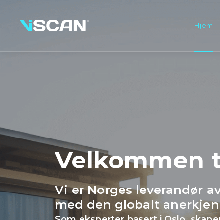
Hjem
Velkommen t
Vi er Norges leverandør a
med den globalt anerkjen
Som eksperter basert i Oslo, skaper 