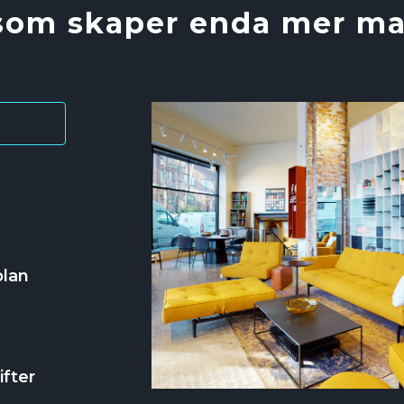
om skaper enda mer magi
plan
fter