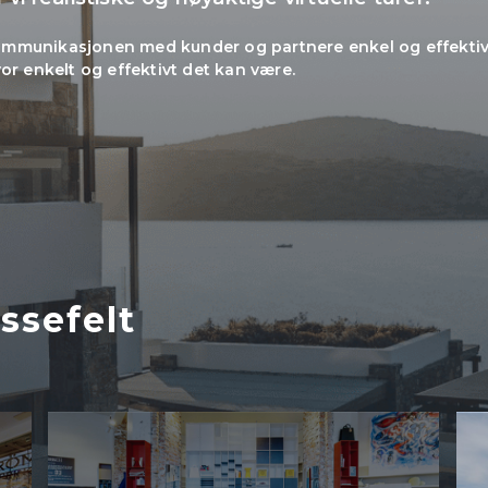
r kommunikasjonen med kunder og partnere enkel og effektiv
or enkelt og effektivt det kan være.
essefelt