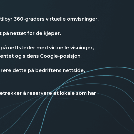
tilbyr 360-graders virtuelle omvisninger.
 på nettet før de kjøper.
 på nettsteder med virtuelle visninger,
entet og sidens Google-posisjon.
rere dette på bedriftens nettside,
retrekker å reservere et lokale som har